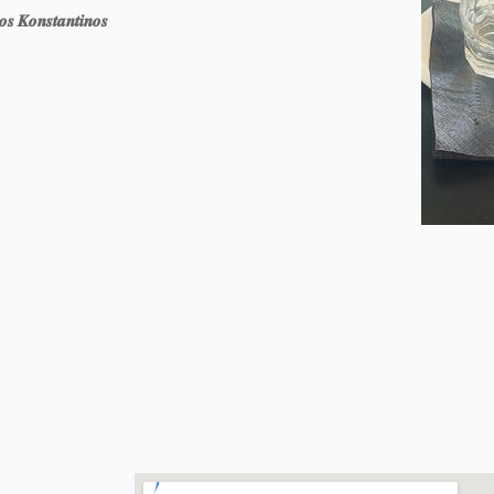
𝒔 𝑲𝒐𝒏𝒔𝒕𝒂𝒏𝒕𝒊𝒏𝒐𝒔