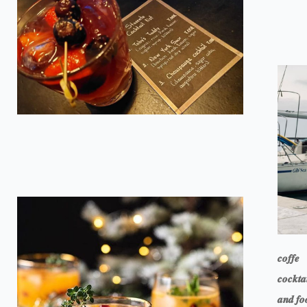
𝒄𝒐𝒇𝒇𝒆
𝒄𝒐𝒄𝒌𝒕𝒂
𝒂𝒏𝒅 𝒇𝒐