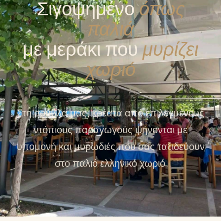
Σιγοψημένο
όπως
παλιά
με μεράκι που
μυρίζει
χωριό
Στη σούβλα μας, κρέατα από επιλεγμένους
ντόπιους παραγωγούς ψήνονται με
υπομονή και μυρωδιές που σας ταξιδεύουν
στο παλιό ελληνικό χωριό.